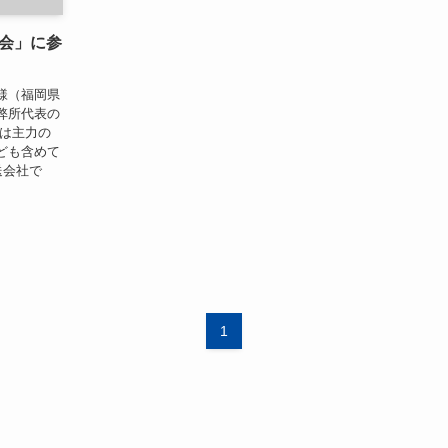
会」に参
様（福岡県
弊所代表の
様は主力の
ども含めて
送会社で
1